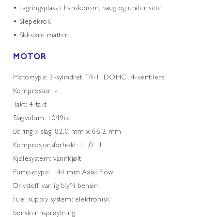
• Lagringsplass i hanskerom, baug og under sete
• Slepekrok
• Sklisikre matter
MOTOR
Motortype: 3-sylindret, TR-1, DOHC, 4-ventilers
Kompressor: -
Takt: 4-takt
Slagvolum: 1049cc
Boring x slag: 82,0 mm x 66,2 mm
Kompresjonsforhold: 11,0 : 1
Kjølesystem: vannkjølt
Pumpetype: 144 mm Axial Flow
Drivstoff: vanlig blyfri bensin
Fuel supply system: elektronisk
bensininnsprøytning