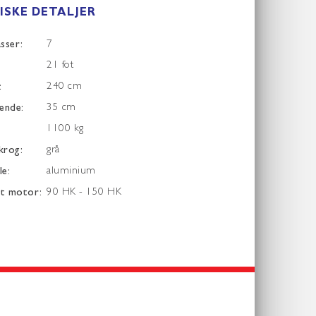
ISKE DETALJER
asser:
7
:
21 fot
:
240 cm
ende:
35 cm
1100 kg
krog:
grå
le:
aluminium
lt motor:
90 HK - 150 HK