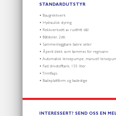
STANDARDUTSTYR
• Baugrekkverk
• Hydraulisk styring
• Rekkverksett av rustfritt stål
• Båtstoler, 2stk
• Sammenleggbare bakre seter
• Åpent dekk som tømmes for regnvann
• Automatisk lensepumpe, manuell lensepu
• Fast drivstofftank, 155 liter
• Trimflaps
• Badeplattform og badestige
INTERESSERT? SEND OSS EN MEL