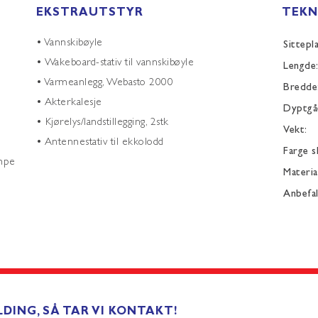
EKSTRAUTSTYR
TEKN
• Vannskibøyle
Sittepl
• Wakeboard-stativ til vannskibøyle
Lengde
• Varmeanlegg, Webasto 2000
Bredde
• Akterkalesje
Dyptgå
• Kjørelys/landstillegging, 2stk
Vekt:
• Antennestativ til ekkolodd
Farge s
mpe
Materia
Anbefa
DING, SÅ TAR VI KONTAKT!