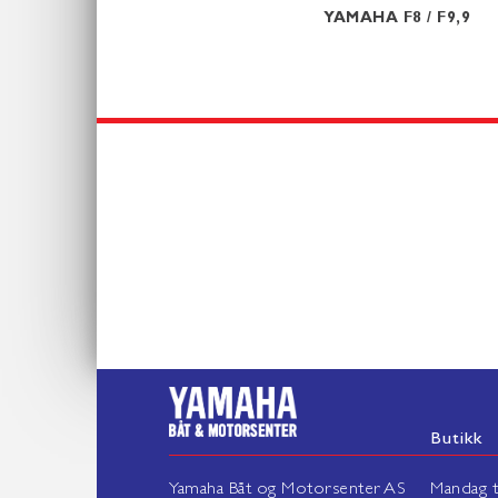
MAHA F100
YAMAHA F8 / F9,9
Butikk
Yamaha Båt og Motorsenter AS
Mandag ti