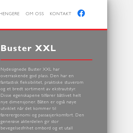
HENGERE
OM OSS
KONTAKT
Buster XXL
Nydesignede Buster XXL har
overraskende god plass. Den har en
fantastisk fleksibilitet, praktiske stuverom
og et bredt sortiment av ekstrautstyr.
Disse egenskapene tilfører båtlivet helt
nye dimensjoner. Båten er også nøye
utviklet når det kommer til
førerergonomi og passasjerkomfort. Den
generøse akterdelen gir stor
bevegelsesfrihet ombord og et utall