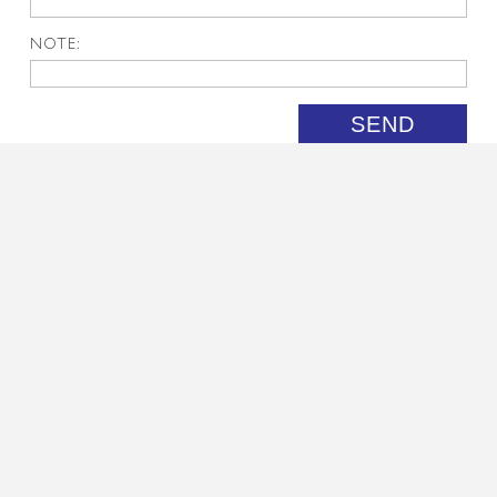
NOTE:
SEND
SE OGSÅ
‹
›
BUSTER L2