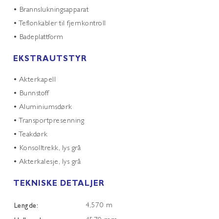
• Brannslukningsapparat
• Teflonkabler til fjernkontroll
• Badeplattform
EKSTRAUTSTYR
• Akterkapell
• Bunnstoff
• Aluminiumsdørk
• Transportpresenning
• Teakdørk
• Konsolltrekk, lys grå
• Akterkalesje, lys grå
TEKNISKE DETALJER
Lengde:
4,570 m