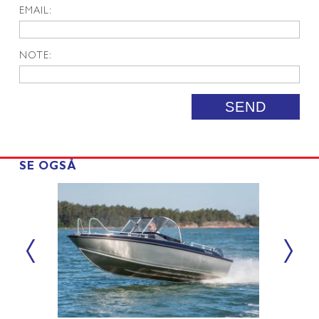
EMAIL:
NOTE:
SEND
SE OGSÅ
‹
›