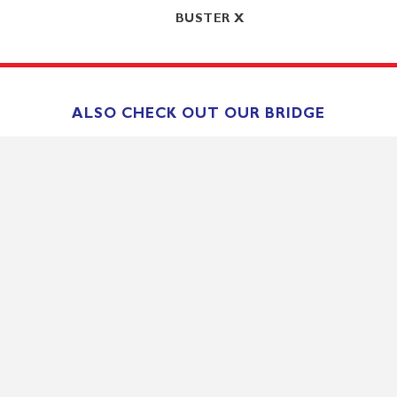
BUSTER X
ALSO CHECK OUT OUR BRIDGE
USED BOATS FOR SALE
Yamaha Båt og Motorsenter AS
Agnefestveien 290
4580 Lyngdal