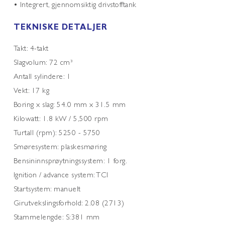
• Integrert, gjennomsiktig drivstofftank
TEKNISKE DETALJER
Takt: 4-takt
Slagvolum: 72 cm³
Antall sylindere: 1
Vekt: 17 kg
Boring x slag: 54.0 mm x 31.5 mm
Kilowatt: 1.8 kW / 5,500 rpm
Turtall (rpm): 5250 - 5750
Smøresystem: plaskesmøring
Bensininnsprøytningssystem: 1 forg.
Ignition / advance system: TCI
Startsystem: manuelt
Girutvekslingsforhold: 2.08 (2713)
Stammelengde: S:381 mm