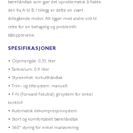
bærehåndtak som gjør det uproblematisk å frakte
den fra A til B. I tillegg er dette en svært
stillegående motor. Alt ligger med andre ord til
rette for en behagelig og problemfri
båtopplevelse.
SPESIFIKASJONER
• Oljemengde: 0,35 liter
• Tankvolum: 0,9 liter
• Styreenhet: rorkulthåndtak
• Trim- og tiltesystem: manuelt
• F-N (Forward-Neutral) girsystem for enkel
kontroll
• Automatisk dekompresjonssystem
• Stort og komfortabelt bærehåndtak
• 360º styring for enkel manøvrering