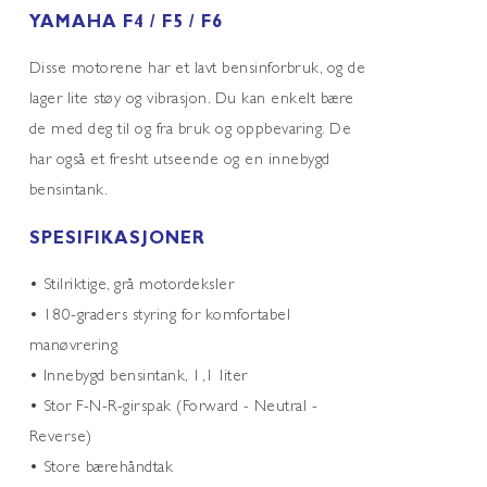
YAMAHA F4 / F5 / F6
Disse motorene har et lavt bensinforbruk, og de
lager lite støy og vibrasjon. Du kan enkelt bære
de med deg til og fra bruk og oppbevaring. De
har også et fresht utseende og en innebygd
bensintank.
SPESIFIKASJONER
• Stilriktige, grå motordeksler
• 180-graders styring for komfortabel
manøvrering
• Innebygd bensintank, 1,1 liter
• Stor F-N-R-girspak (Forward - Neutral -
Reverse)
• Store bærehåndtak