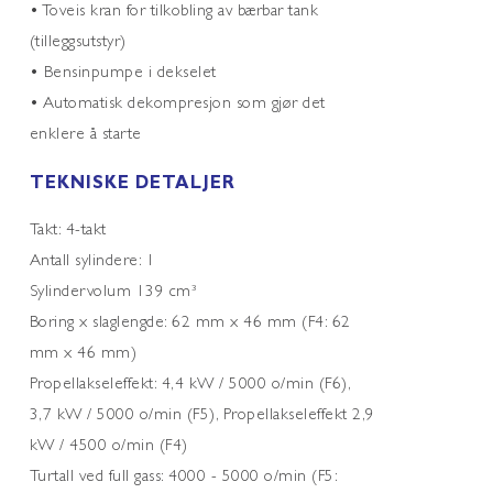
• Toveis kran for tilkobling av bærbar tank
(tilleggsutstyr)
• Bensinpumpe i dekselet
• Automatisk dekompresjon som gjør det
enklere å starte
TEKNISKE DETALJER
Takt: 4-takt
Antall sylindere: 1
Sylindervolum 139 cm³
Boring x slaglengde: 62 mm x 46 mm (F4: 62
mm x 46 mm)
Propellakseleffekt: 4,4 kW / 5000 o/min (F6),
3,7 kW / 5000 o/min (F5), Propellakseleffekt 2,9
kW / 4500 o/min (F4)
Turtall ved full gass: 4000 - 5000 o/min (F5: