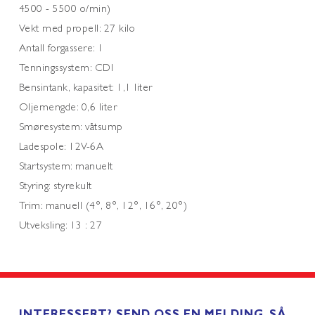
4500 - 5500 o/min)
Vekt med propell: 27 kilo
Antall forgassere: 1
Tenningssystem: CDI
Bensintank, kapasitet: 1,1 liter
Oljemengde: 0,6 liter
Smøresystem: våtsump
Ladespole: 12V-6A
Startsystem: manuelt
Styring: styrekult
Trim: manuell (4°, 8°, 12°, 16°, 20°)
Utveksling: 13 : 27
INTERESSERT? SEND OSS EN MELDING, SÅ